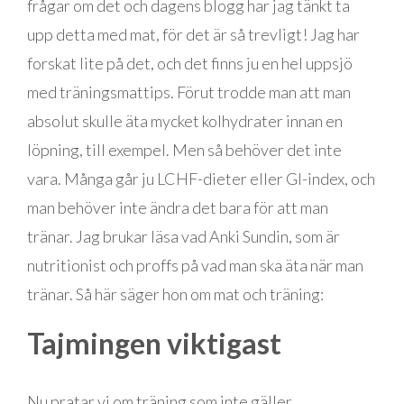
frågar om det och dagens blogg har jag tänkt ta
upp detta med mat, för det är så trevligt! Jag har
forskat lite på det, och det finns ju en hel uppsjö
med träningsmattips. Förut trodde man att man
absolut skulle äta mycket kolhydrater innan en
löpning, till exempel. Men så behöver det inte
vara. Många går ju LCHF-dieter eller GI-index, och
man behöver inte ändra det bara för att man
tränar. Jag brukar läsa vad Anki Sundin, som är
nutritionist och proffs på vad man ska äta när man
tränar. Så här säger hon om mat och träning:
Tajmingen viktigast
Nu pratar vi om träning som inte gäller