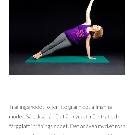
Träningsmodet följer lite grann det allmänna
modet. Så också i år. Det är mycket mönstrat och
färgglatt i träningsmodet. Det är även mycket rosa