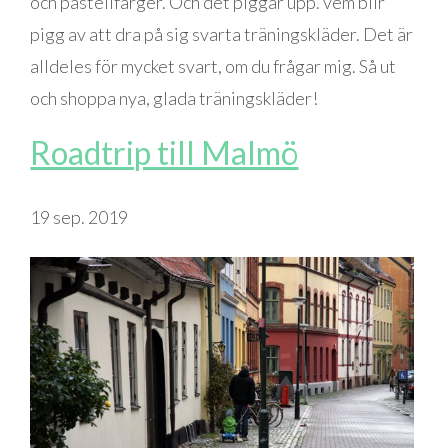
och pastellfärger. Och det piggar upp. vem blir
pigg av att dra på sig svarta träningskläder. Det är
alldeles för mycket svart, om du frågar mig. Så ut
och shoppa nya, glada träningskläder!
Roadtrip till Malmö
19 sep. 2019