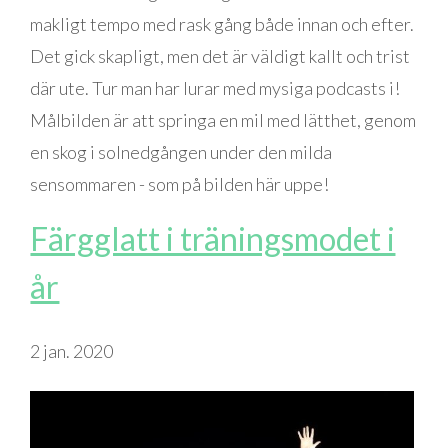
makligt tempo med rask gång både innan och efter.
Det gick skapligt, men det är väldigt kallt och trist
där ute. Tur man har lurar med mysiga podcasts i!
Målbilden är att springa en mil med lätthet, genom
en skog i solnedgången under den milda
sensommaren - som på bilden här uppe!
Färgglatt i träningsmodet i
år
2 jan. 2020