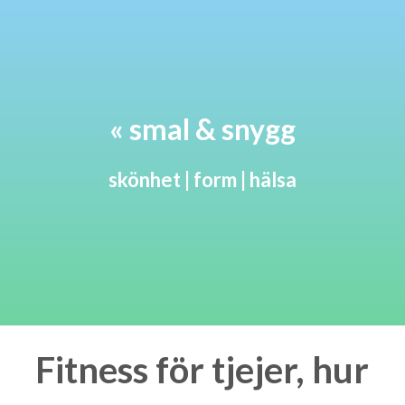
« smal & snygg
skönhet | form | hälsa
Fitness för tjejer, hur