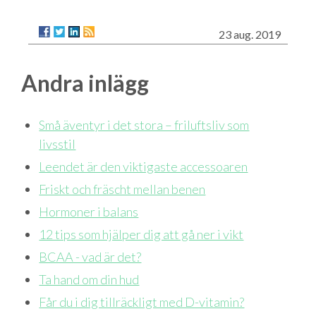
23 aug. 2019
Andra inlägg
Små äventyr i det stora – friluftsliv som
livsstil
Leendet är den viktigaste accessoaren
Friskt och fräscht mellan benen
Hormoner i balans
12 tips som hjälper dig att gå ner i vikt
BCAA - vad är det?
Ta hand om din hud
Får du i dig tillräckligt med D-vitamin?