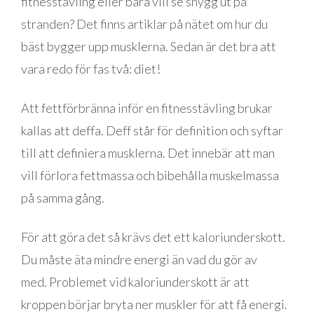
fitnesstävling eller bara vill se snygg ut på
stranden? Det finns artiklar på nätet om hur du
bäst bygger upp musklerna. Sedan är det bra att
vara redo för fas två: diet!
Att fettförbränna inför en fitnesstävling brukar
kallas att deffa. Deff står för definition och syftar
till att definiera musklerna. Det innebär att man
vill förlora fettmassa och bibehålla muskelmassa
på samma gång.
För att göra det så krävs det ett kaloriunderskott.
Du måste äta mindre energi än vad du gör av
med. Problemet vid kaloriunderskott är att
kroppen börjar bryta ner muskler för att få energi.