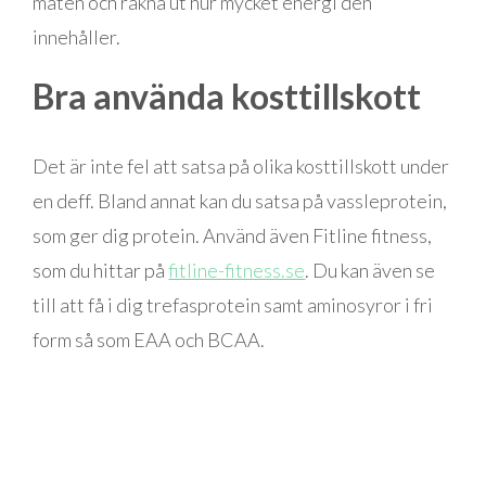
maten och räkna ut hur mycket energi den
innehåller.
Bra använda kosttillskott
Det är inte fel att satsa på olika kosttillskott under
en deff. Bland annat kan du satsa på vassleprotein,
som ger dig protein. Använd även Fitline fitness,
som du hittar på
fitline-fitness.se
. Du kan även se
till att få i dig trefasprotein samt a
minosyror i fri
form så som EAA och BCAA.