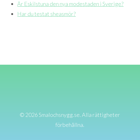
Är Eskilstuna den nya modestaden i Sverige?
Har du testat sheasmör?
© 2026 Smalochsnygg.se. Alla rättigheter
förbehållna.