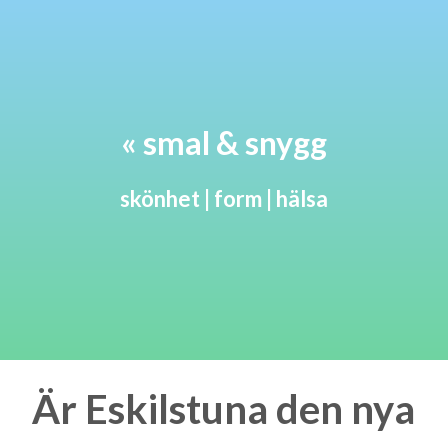
« smal & snygg
skönhet | form | hälsa
Är Eskilstuna den nya