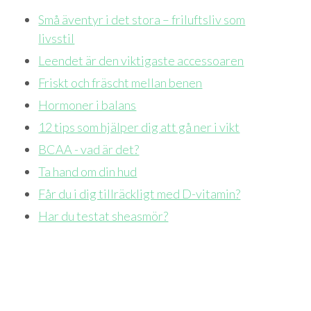
Små äventyr i det stora – friluftsliv som
livsstil
Leendet är den viktigaste accessoaren
Friskt och fräscht mellan benen
Hormoner i balans
12 tips som hjälper dig att gå ner i vikt
BCAA - vad är det?
Ta hand om din hud
Får du i dig tillräckligt med D-vitamin?
Har du testat sheasmör?