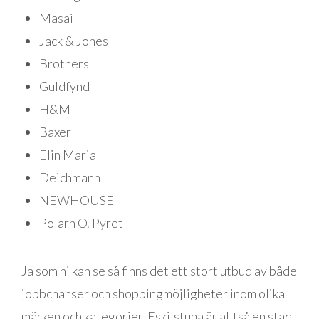
Masai
Jack & Jones
Brothers
Guldfynd
H&M
Baxer
Elin Maria
Deichmann
NEWHOUSE
Polarn O. Pyret
Ja som ni kan se så finns det ett stort utbud av både
jobbchanser och shoppingmöjligheter inom olika
märken och kategorier. Eskilstuna är alltså en stad