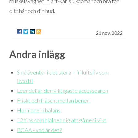
muskelsvaghet, hjärt-kärlsjukdomar och bra för
ditt hår och din hud.
21 nov. 2022
Andra inlägg
Små äventyr i det stora – friluftsliv som
livsstil
Leendet är den viktigaste accessoaren
Friskt och fräscht mellan benen
Hormoner i balans
12 tips som hjälper dig att gå ner i vikt
BCAA - vad är det?