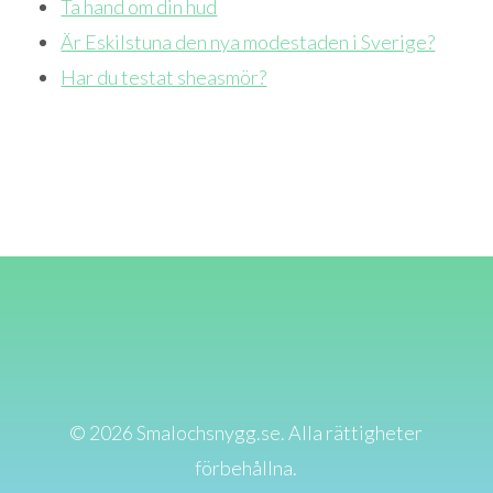
Ta hand om din hud
Är Eskilstuna den nya modestaden i Sverige?
Har du testat sheasmör?
© 2026 Smalochsnygg.se. Alla rättigheter
förbehållna.