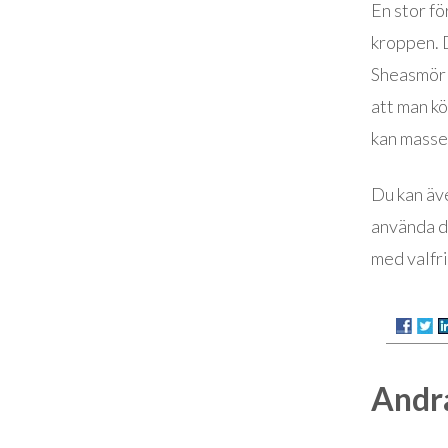
En stor fö
kroppen. D
Sheasmör 
att man k
kan masse
Du kan äve
använda d
med valfri
Andra