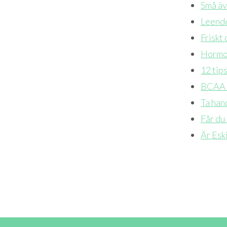
Små äve
Leende
Friskt
Hormon
12 tips
BCAA -
Ta han
Får du 
Är Esk