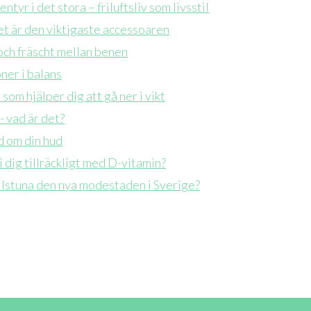
ntyr i det stora – friluftsliv som livsstil
t är den viktigaste accessoaren
 och fräscht mellan benen
er i balans
 som hjälper dig att gå ner i vikt
 vad är det?
d om din hud
i dig tillräckligt med D-vitamin?
ilstuna den nya modestaden i Sverige?