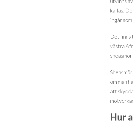
utvinns av
kallas. De
ingår som
Det finns 
västra Afr
sheasmör i
Sheasmör 
om man har
att skydd
motverkar 
Hur 