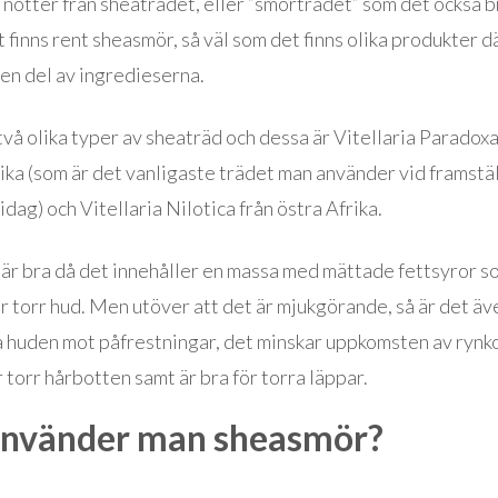
 nötter från sheaträdet, eller ”smörträdet” som det också 
t finns rent sheasmör, så väl som det finns olika produkter d
 en del av ingredieserna.
två olika typer av sheaträd och dessa är Vitellaria Paradoxa
ika (som är det vanligaste trädet man använder vid framstä
dag) och Vitellaria Nilotica från östra Afrika.
är bra då det innehåller en massa med mättade fettsyror s
 torr hud. Men utöver att det är mjukgörande, så är det äv
a huden mot påfrestningar, det minskar uppkomsten av rynko
torr hårbotten samt är bra för torra läppar.
använder man sheasmör?