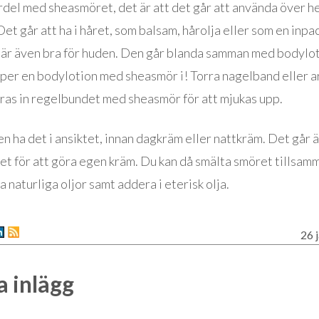
rdel med sheasmöret, det är att det går att använda över h
et går att ha i håret, som balsam, hårolja eller som en inpa
är även bra för huden. Den går blanda samman med bodyloti
öper en bodylotion med sheasmör i! Torra nagelband eller 
ras in regelbundet med sheasmör för att mjukas upp.
n ha det i ansiktet, innan dagkräm eller nattkräm. Det går 
et för att göra egen kräm. Du kan då smälta smöret tillsam
a naturliga oljor samt addera i eterisk olja.
26 
 inlägg