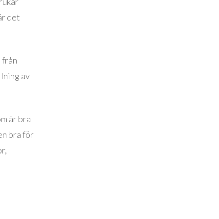
brukar
är det
 från
llning av
om är bra
en bra för
r,