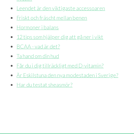
Leendet är den viktigaste accessoaren
Friskt och fräscht mellan benen
Hormoner i balans
12 tips som hjälper dig att gå ner i vikt
BCAA - vad är det?
Ta hand om din hud
Får du i dig tillräckligt med D-vitamin?
Är Eskilstuna den nya modestaden i Sverige?
Har du testat sheasmör?