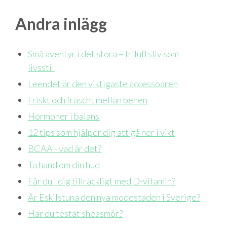
Andra inlägg
Små äventyr i det stora – friluftsliv som
livsstil
Leendet är den viktigaste accessoaren
Friskt och fräscht mellan benen
Hormoner i balans
12 tips som hjälper dig att gå ner i vikt
BCAA - vad är det?
Ta hand om din hud
Får du i dig tillräckligt med D-vitamin?
Är Eskilstuna den nya modestaden i Sverige?
Har du testat sheasmör?