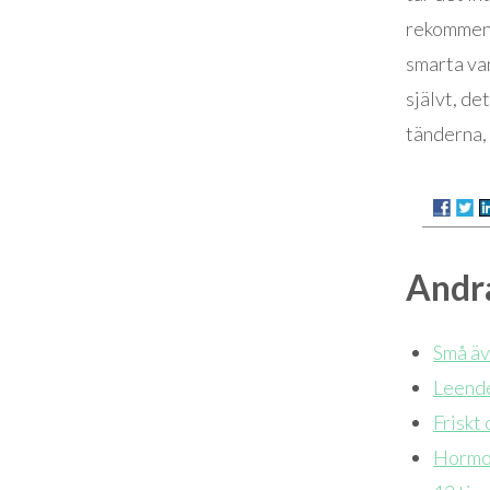
rekommende
smarta van
självt, de
tänderna, 
Andra
Små äve
Leende
Friskt
Hormon