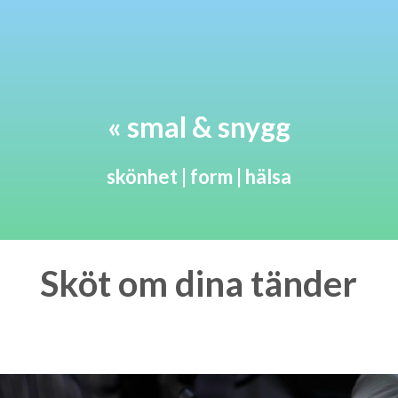
« smal & snygg
skönhet | form | hälsa
Sköt om dina tänder