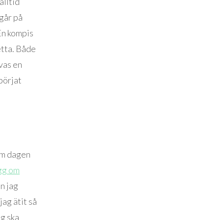
alltid
går på
En kompis
detta. Både
vas en
 börjat
om dagen
gg om
n jag
jag ätit så
ag ska