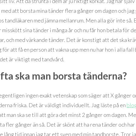
itt liv. Att då strunta i dem är ju riktigt korkat. Jag har själv 
a med att borsta mina tänder flera gånger om dagen och jag 
hos tandläkaren med jämna mellanrum. Men alla gör inte så. 
ar misskött sina tänder i många år och nu får hon betala för 
r, och med värkande tänder. Det är konstigt att det ska krä
g för att få en person att vakna upp men nu har hon i alla fall
 det är viktigt med tandvård.
fta ska man borsta tänderna?
 egentligen ingen exakt vetenskap som säger att X gånger 
derna friska. Det är väldigt individuellt. Jag läste på en
blo
att man ska se till att göra det minst 2 gånger om dagen. Me
ta fler gånger än så. Det är skönt att ha rena tänder och har 
te lång tid innan jag tar ett svep med min tandborste. Tror j