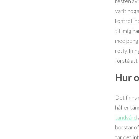
resten av s
varit nog
kontroll 
till mig h
med penga
rotfyllnin
förstå att
Hur o
Det finns
håller tän
tandvård
borstar of
tar det in