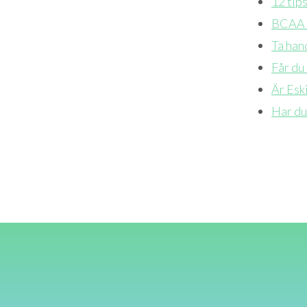
12 tips
BCAA -
Ta han
Får du 
Är Esk
Har du