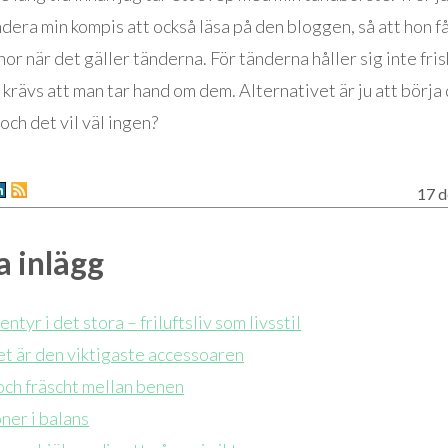
ra min kompis att också läsa på den bloggen, så att hon få
or när det gäller tänderna. För tänderna håller sig inte fris
t krävs att man tar hand om dem. Alternativet är ju att börja 
och det vil väl ingen?
17 d
 inlägg
ntyr i det stora – friluftsliv som livsstil
t är den viktigaste accessoaren
 och fräscht mellan benen
er i balans