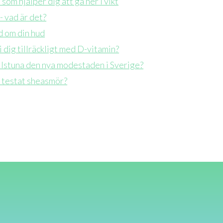
 som hjälper dig att gå ner i vikt
 vad är det?
d om din hud
i dig tillräckligt med D-vitamin?
ilstuna den nya modestaden i Sverige?
 testat sheasmör?