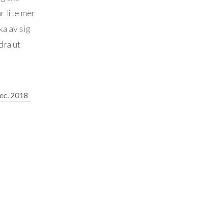
r lite mer
ka av sig
dra ut
ec. 2018