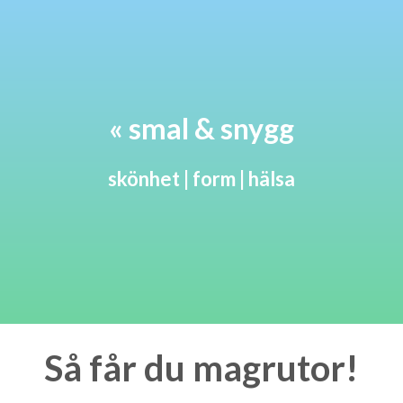
« smal & snygg
skönhet | form | hälsa
Så får du magrutor!