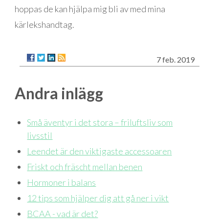
hoppas de kan hjälpa mig bli av med mina
kärlekshandtag.
7 feb. 2019
Andra inlägg
Små äventyr i det stora – friluftsliv som
livsstil
Leendet är den viktigaste accessoaren
Friskt och fräscht mellan benen
Hormoner i balans
12 tips som hjälper dig att gå ner i vikt
BCAA - vad är det?