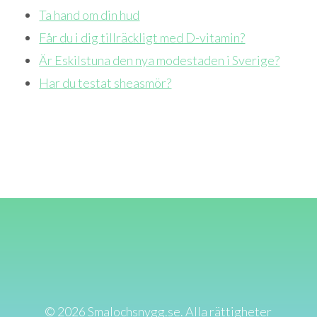
Ta hand om din hud
Får du i dig tillräckligt med D-vitamin?
Är Eskilstuna den nya modestaden i Sverige?
Har du testat sheasmör?
© 2026 Smalochsnygg.se. Alla rättigheter