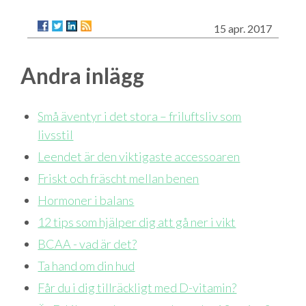
15 apr. 2017
Andra inlägg
Små äventyr i det stora – friluftsliv som
livsstil
Leendet är den viktigaste accessoaren
Friskt och fräscht mellan benen
Hormoner i balans
12 tips som hjälper dig att gå ner i vikt
BCAA - vad är det?
Ta hand om din hud
Får du i dig tillräckligt med D-vitamin?