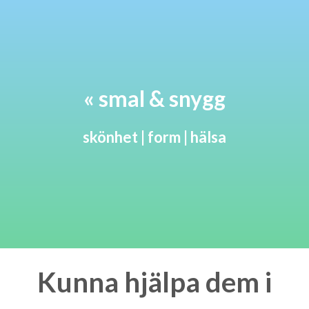
« smal & snygg
skönhet | form | hälsa
Kunna hjälpa dem i