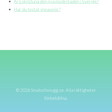
Är Eskilstuna den nya modestaden i Sverige?
Har du testat sheasmör?
© 2026 Smalochsnygg.se. Alla rättigheter
förbehållna.