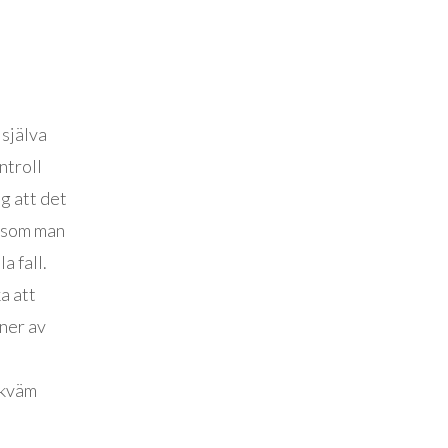
 själva
ntroll
g att det
ersom man
a fall.
a att
ner av
ekväm