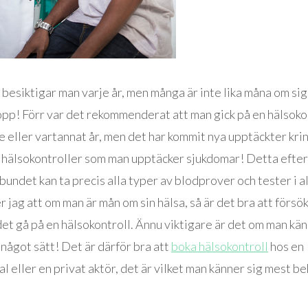
 besiktigar man varje år, men många är inte lika måna om sig
opp! Förr var det rekommenderat att man gick på en hälsoko
e eller vartannat år, men det har kommit nya upptäckter krin
ia hälsokontroller som man upptäcker sjukdomar! Detta eft
bundet kan ta precis alla typer av blodprover och tester i all
 jag att om man är mån om sin hälsa, så är det bra att försök
et gå på en hälsokontroll. Ännu viktigare är det om man kän
något sätt! Det är därför bra att
boka hälsokontroll
hos en
l eller en privat aktör, det är vilket man känner sig mest b