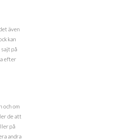
 det även
ock kan
 sajt på
a efter
en och om
ler de att
ller på
era andra