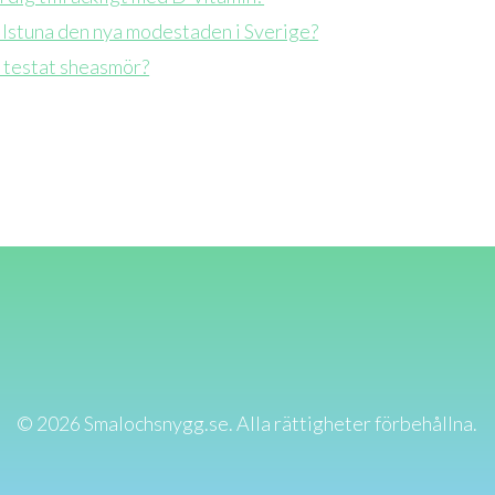
ilstuna den nya modestaden i Sverige?
 testat sheasmör?
© 2026 Smalochsnygg.se. Alla rättigheter förbehållna.