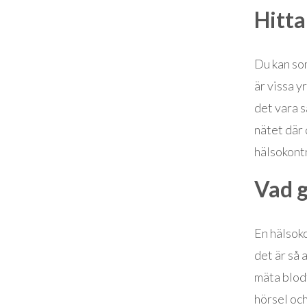
Hitta
Du kan som
är vissa y
det vara s
nätet där 
hälsokontr
Vad g
En hälsoko
det är så 
mäta blodt
hörsel oc