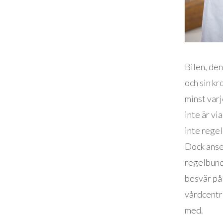
Bilen, den
och sin kr
minst varj
inte är v
inte regel
Dock anser
regelbund
besvär på 
vårdcentra
med.