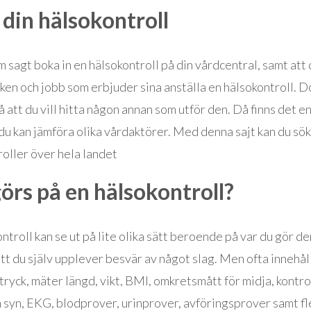
 din hälsokontroll
 sagt boka in en hälsokontroll på din vårdcentral, samt att
rken och jobb som erbjuder sina anställa en hälsokontroll. D
å att du vill hitta någon annan som utför den. Då finns det en
du kan jämföra olika vårdaktörer. Med denna sajt kan du sök
oller över hela landet
örs på en hälsokontroll?
ntroll kan se ut på lite olika sätt beroende på var du gör d
att du själv upplever besvär av något slag. Men ofta innehål
ryck, mäter längd, vikt, BMI, omkretsmått för midja, kontro
h syn, EKG, blodprover, urinprover, avföringsprover samt fl