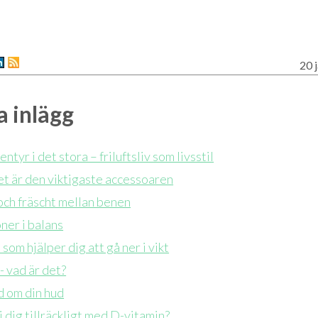
20 
 inlägg
ntyr i det stora – friluftsliv som livsstil
t är den viktigaste accessoaren
 och fräscht mellan benen
er i balans
 som hjälper dig att gå ner i vikt
 vad är det?
d om din hud
i dig tillräckligt med D-vitamin?