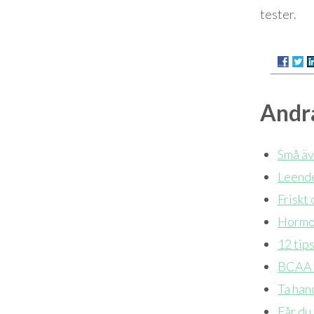
tester.
Andra
Små äve
Leende
Friskt
Hormon
12 tips
BCAA -
Ta han
Får du 